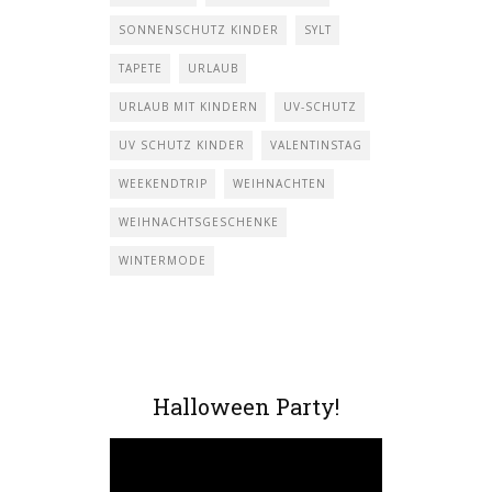
SONNENSCHUTZ KINDER
SYLT
TAPETE
URLAUB
URLAUB MIT KINDERN
UV-SCHUTZ
UV SCHUTZ KINDER
VALENTINSTAG
WEEKENDTRIP
WEIHNACHTEN
WEIHNACHTSGESCHENKE
WINTERMODE
Halloween Party!
Video-
Player