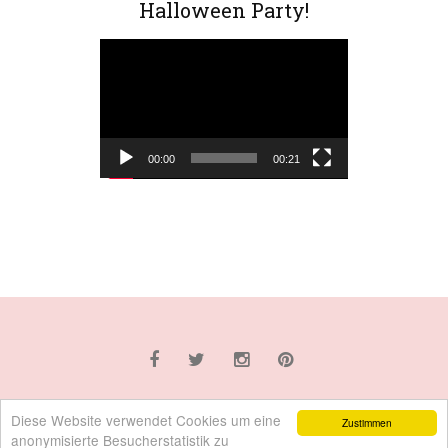
Halloween Party!
Video-
Player
00:00
00:21
Diese Website verwendet Cookies um eine
Zustimmen
© 2016 Lila van Meer
anonymisierte Besucherstatistik zu