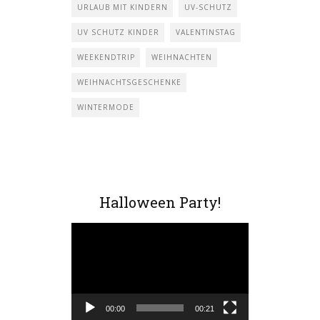
URLAUB MIT KINDERN
UV-SCHUTZ
UV SCHUTZ KINDER
VALENTINSTAG
WEEKENDTRIP
WEIHNACHTEN
WEIHNACHTSGESCHENKE
WINTERMODE
Halloween Party!
Video-
Player
00:00
00:21