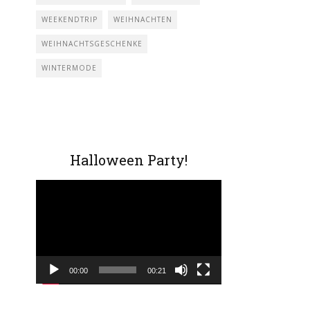
WEEKENDTRIP
WEIHNACHTEN
WEIHNACHTSGESCHENKE
WINTERMODE
Halloween Party!
Video-
Player
00:00
00:21