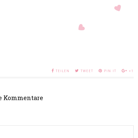
TEILEN
TWEET
PIN IT
+1
e Kommentare