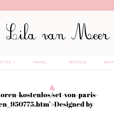
ESTYLE
TRAVEL
INTERIOR
WUF
toren-kostenlos/set-von-paris-
en_950775.htm’>Designed by