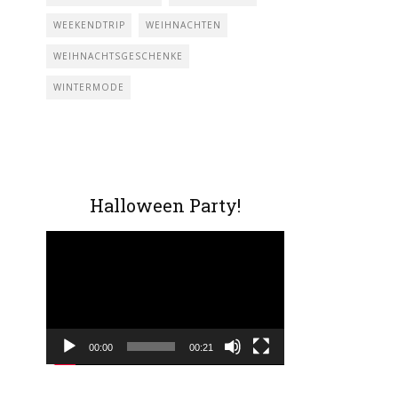
WEEKENDTRIP
WEIHNACHTEN
WEIHNACHTSGESCHENKE
WINTERMODE
Halloween Party!
Video-
Player
00:00
00:21