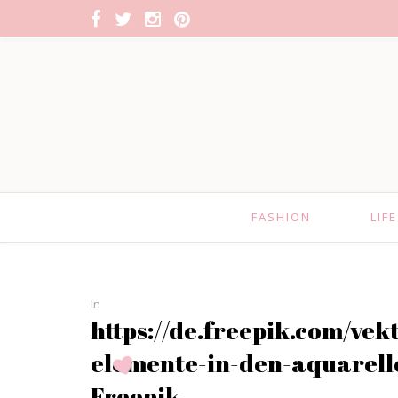
FASHION
LIF
In
https://de.freepik.com/vek
elemente-in-den-aquarell
Freepik