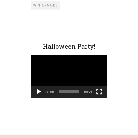
WINTERMODE
Halloween Party!
Video-
Player
00:00
00:21